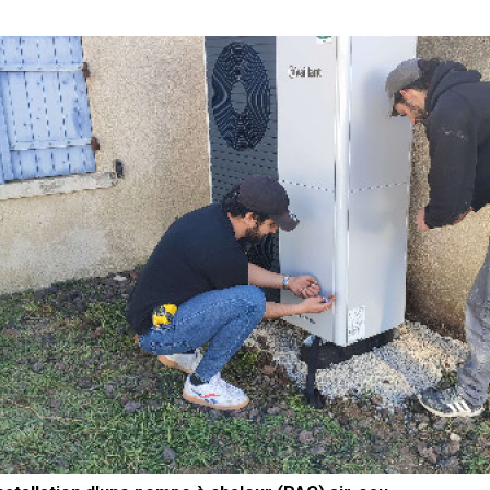
ans la région PACA. Quel mode de chauffage choisir
our chauffer une grande maison de 350m2 près de
rue Auriac ? Réponse de votre chauffagiste Ajjy
oncept, expert dans le domaine de la pompe à
haleur (PAC) VAILLANT à Barjols près de Brue Auriac,
 travers l'exemple de l'une de nos dernières
nstallations Pour chauffer votre maison, il faut choisir
ne pompe à chaleur Vaillant. Nous avons terminé au
out de trois jours de chantier la pose de deux
ompes à chaleurs dites "en cascade", dans une
rande maison de 350m2 à Brue Auriac. Le choix initial
e la pompe à chaleur est évident de nos jours dans le
adre de notre métier, car nous savons pertinemment
ue la pompe à chaleur (PAC) Vaillant est le modèle et
e mode de chauffage le plus économique et le plus
rmant. Ecologique, la pompe à chaleur Vaillant ne
roduit pas de gaz à effet de serre. Economique, la
ompe à chaleur Vaillant réduit vos coûts en
onsommation d'énergie. Silencieuse, elle n'émet