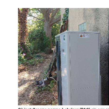
Carry le Rouet Si vous résidez à Carry le Rouet et qu
vous envisagez de mettre à jour votre système de
chauffage en remplaçant votre ancienne chaudière
fioul non condensation De Dietrich, il est temps de
considérer l'installation d'une pompe à chaleur (PAC)
air-eau de marque Vaillant. Opter pour une pompe à
chaleur Vaillant présente de nombreux avantages en
termes de performance énergétique, de confort et de
durabilité, ce qui en fait un choix judicieux pour votre
projet de rénovation énergétique. Le passage à une
pompe à chaleur (PAC) air-eau vous permettra de
profiter d'un système de chauffage plus respectueux
de l'environnement et économique. Contrairement aux
chaudières fioul, les pompes à chaleur utilisent les
ressources renouvelables présentes dans l'air pour
générer de la chaleur. Cela se traduit par une réductio
significative de votre consommation d'énergie et de
vos émissions de CO2, contribuant ainsi à la
préservation de l'environnement. Pourquoi remplacer