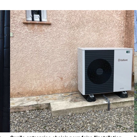
e
besoins énergétiques et budgétaires des
d
propriétaires, tout en étant durable et écologique.
p
C'est pourquoi AJJY CONCEPT, votre spécialiste en
B
chauffage et en rénovation énergétique dans la région
C
de Marseille, a recommandé une pompe à chaleur
c
(PAC) aroTHERM Plus 155/6 Vaillant pour une belle
à
maison de 195 m² à Gréasque. Initialement équipée
i
d'une chaudière fioul non condensation de marque
u
Chappee, cette maison est maintenant chauffée
b
efficacement et économiquement grâce à la pompe à
p
chaleur de marque Vaillant. Tous les murs, le plafond
g
et le plancher étaient isolés, et la maison reposait sur
d
un vide sanitaire. La surface habitable était répartie sur
c
deux étages. Pour répondre aux besoins de chauffage
q
de cette grande maison, la pompe à chaleur Vaillant
l
n
était la solution idéale. Grâce à son COP élevé et à sa
perfo
fiabilité, la pompe à chaleur Vaillant est un choix
p
judicieux pour une rénovation énergétique chauffage.
p
Elle permet de chauffer une maison de manière
c