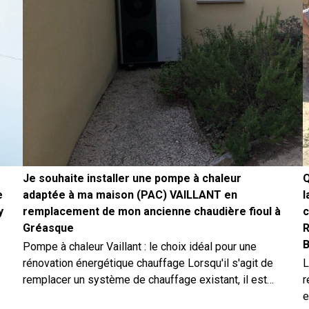
Je souhaite installer une pompe à chaleur
Q
e
adaptée à ma maison (PAC) VAILLANT en
l
y
remplacement de mon ancienne chaudière fioul à
c
Gréasque
R
B
Pompe à chaleur Vaillant : le choix idéal pour une
rénovation énergétique chauffage Lorsqu'il s'agit de
L
remplacer un système de chauffage existant, il est
r
essentiel de trouver une solution qui réponde aux
e