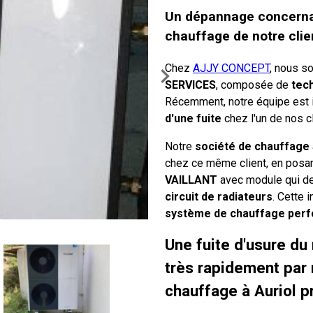
Un dépannage concernan
chauffage de notre cli
Chez
AJJY CONCEPT
, nous s
SERVICES
, composée de
tech
Récemment, notre équipe est 
d'une fuite
chez l'un de nos cl
Notre
société de chauffage
chez ce même client, en posa
VAILLANT
avec module qui de
circuit de radiateurs
. Cette 
système de chauffage per
Une fuite d'usure du
très rapidement par
chauffage à Auriol p