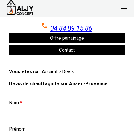
Panneau de gestion des cookies
menu
04 84 89 15 86
Offre parrainage
Contact
Vous êtes ici :
Accueil
> Devis
Devis de chauffagiste sur Aix-en-Provence
Nom
*
Prénom