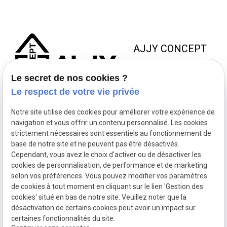
AJJY CONCEPT
8 Zac de la Haute Bedoule
Le secret de nos cookies ?
13240 SEPTEMES LES
Le respect de votre vie privée
VALLONS
Notre site utilise des cookies pour améliorer votre expérience de
NOUS JOINDRE
NOS
NOUS
navigation et vous offrir un contenu personnalisé. Les cookies
HORAIRES
SUIVRE
strictement nécessaires sont essentiels au fonctionnement de
contact@ajjyconcept.com
base de notre site et ne peuvent pas être désactivés.
04 84 89 15 86
Du lundi au
Cependant, vous avez le choix d'activer ou de désactiver les
vendredi 8h à
cookies de personnalisation, de performance et de marketing
selon vos préférences. Vous pouvez modifier vos paramètres
18h non-stop
de cookies à tout moment en cliquant sur le lien 'Gestion des
SIRET :
53164761800028
cookies' situé en bas de notre site. Veuillez noter que la
Politique de confidentialité
désactivation de certains cookies peut avoir un impact sur
Mentions légales
certaines fonctionnalités du site.
Plan du site