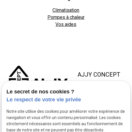
Climatisation
Pompes à chaleur
Vos aides
AJJY CONCEPT
8 Zac de la Haute Bedoule
Le secret de nos cookies ?
13240 SEPTEMES LES
Le respect de votre vie privée
VALLONS
Notre site utilise des cookies pour améliorer votre expérience de
NOUS JOINDRE
NOS
NOUS
navigation et vous offrir un contenu personnalisé. Les cookies
HORAIRES
SUIVRE
strictement nécessaires sont essentiels au fonctionnement de
contact@ajjyconcept.com
base de notre site et ne peuvent pas être désactivés.