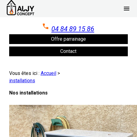
Panneau de gestion des cookies
menu
04 84 89 15 86
Offre parrainage
Contact
Vous êtes ici :
Accueil
>
installations
Nos installations