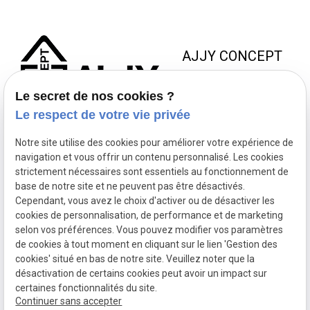
AJJY CONCEPT
8 Zac de la Haute Bedoule
Le secret de nos cookies ?
13240 SEPTEMES LES
Le respect de votre vie privée
VALLONS
Notre site utilise des cookies pour améliorer votre expérience de
NOUS JOINDRE
NOS
NOUS
navigation et vous offrir un contenu personnalisé. Les cookies
HORAIRES
SUIVRE
strictement nécessaires sont essentiels au fonctionnement de
contact@ajjyconcept.com
base de notre site et ne peuvent pas être désactivés.
04 84 89 15 86
Du lundi au
Cependant, vous avez le choix d'activer ou de désactiver les
vendredi 8h à
cookies de personnalisation, de performance et de marketing
selon vos préférences. Vous pouvez modifier vos paramètres
18h non-stop
de cookies à tout moment en cliquant sur le lien 'Gestion des
SIRET :
53164761800028
cookies' situé en bas de notre site. Veuillez noter que la
Politique de confidentialité
désactivation de certains cookies peut avoir un impact sur
Mentions légales
certaines fonctionnalités du site.
Plan du site
Continuer sans accepter