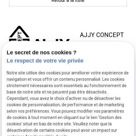
Retour à la liste
AJJY CONCEPT
8 Zac de la Haute Bedoule
Le secret de nos cookies ?
13240 SEPTEMES LES
Le respect de votre vie privée
VALLONS
Notre site utilise des cookies pour améliorer votre expérience de
NOUS JOINDRE
NOS
NOUS
navigation et vous offrir un contenu personnalisé. Les cookies
HORAIRES
SUIVRE
strictement nécessaires sont essentiels au fonctionnement de
contact@ajjyconcept.com
base de notre site et ne peuvent pas être désactivés.
04 84 89 15 86
Du lundi au
Cependant, vous avez le choix d'activer ou de désactiver les
vendredi 8h à
cookies de personnalisation, de performance et de marketing
selon vos préférences. Vous pouvez modifier vos paramètres
18h non-stop
de cookies à tout moment en cliquant sur le lien 'Gestion des
SIRET :
53164761800028
cookies' situé en bas de notre site. Veuillez noter que la
Politique de confidentialité
désactivation de certains cookies peut avoir un impact sur
Mentions légales