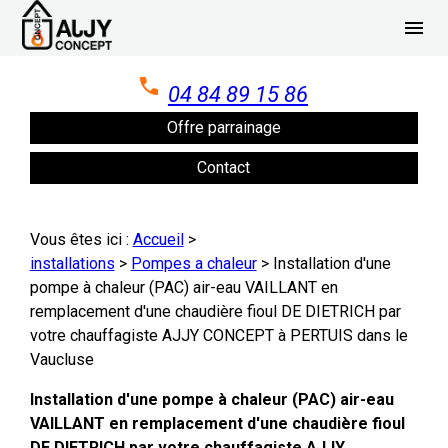
Panneau de gestion des cookies
menu
04 84 89 15 86
Offre parrainage
Contact
Vous êtes ici :
Accueil
>
installations
>
Pompes a chaleur
>
Installation d'une
pompe à chaleur (PAC) air-eau VAILLANT en
remplacement d'une chaudière fioul DE DIETRICH par
votre chauffagiste AJJY CONCEPT à PERTUIS dans le
Vaucluse
Installation d'une pompe à chaleur (PAC) air-eau
VAILLANT en remplacement d'une chaudière fioul
DE DIETRICH par votre chauffagiste AJJY