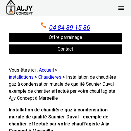
Panneau de gestion des cookies
menu
04 84 89 15 86
Offre parrainage
Contact
Vous êtes ici :
Accueil
>
installations
>
Chaudieres
>
Installation de chaudière
gaz à condensation murale de qualité Saunier Duval -
exemple de chantier effectué par votre chauffagiste
Ajjy Concept à Marseille
Installation de chaudière gaz à condensation
murale de qualité Saunier Duval - exemple de
chantier effectué par votre chauffagiste Ajjy
Concept à Marseille