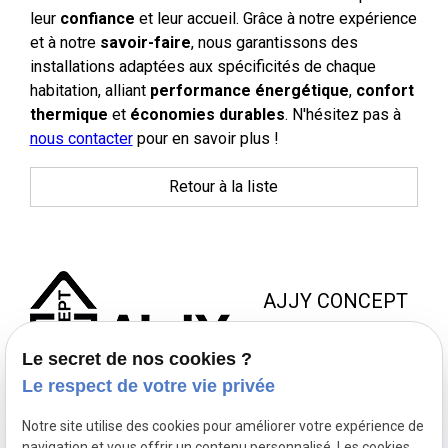
leur
confiance
et leur accueil. Grâce à notre expérience
et à notre
savoir-faire
, nous garantissons des
installations adaptées aux spécificités de chaque
habitation, alliant
performance énergétique
,
confort
thermique
et
économies durables
. N'hésitez pas à
nous contacter
pour en savoir plus !
Retour à la liste
AJJY CONCEPT
8 Zac de la Haute Bedoule
Le secret de nos cookies ?
13240 SEPTEMES LES
Le respect de votre vie privée
VALLONS
Notre site utilise des cookies pour améliorer votre expérience de
NOUS JOINDRE
NOS
NOUS
navigation et vous offrir un contenu personnalisé. Les cookies