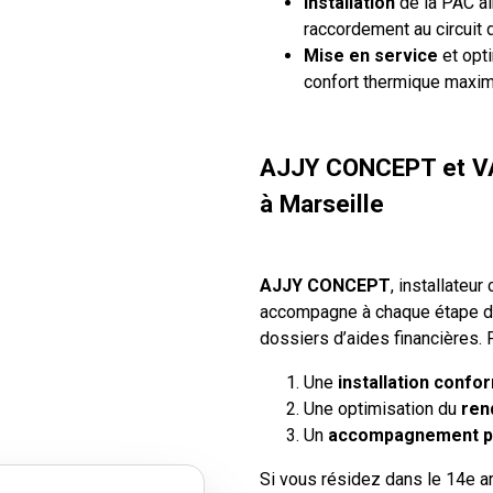
Installation
de la PAC air
raccordement au circuit d
Mise en service
et opt
confort thermique maxim
AJJY CONCEPT et VAI
à Marseille
AJJY CONCEPT
, installateur 
accompagne à chaque étape du
dossiers d’aides financières. F
Une
installation confo
Une optimisation du
ren
Un
accompagnement p
Si vous résidez dans le 14e 