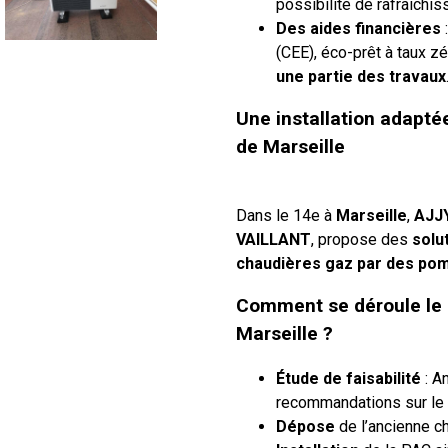
possibilité de rafraîchi
Des aides financières
(CEE), éco-prêt à taux z
une partie des travaux
Une installation adapt
de Marseille
Dans le 14e à
Marseille
,
AJJ
VAILLANT
, propose des
solu
chaudières gaz par des pom
Comment se déroule le
Marseille ?
Étude de faisabilité
: An
recommandations sur le
Dépose
de l’ancienne ch