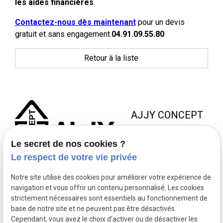
les aides financières
.
Contactez-nous dès maintenant
pour un devis
gratuit et sans engagement.
04.91.09.55.80
Retour à la liste
AJJY CONCEPT
8 Zac de la Haute Bedoule
Le secret de nos cookies ?
13240 SEPTEMES LES
Le respect de votre vie privée
VALLONS
Notre site utilise des cookies pour améliorer votre expérience de
NOUS JOINDRE
NOS
NOUS
navigation et vous offrir un contenu personnalisé. Les cookies
HORAIRES
SUIVRE
strictement nécessaires sont essentiels au fonctionnement de
contact@ajjyconcept.com
base de notre site et ne peuvent pas être désactivés.
04 84 89 15 86
Du lundi au
Cependant, vous avez le choix d'activer ou de désactiver les