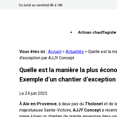
Panneau de gestion des cookies
Du lundi au vendredi 8h à 18h
Artisan chauffagiste
Vous êtes ici :
Accueil
>
Actualités
> Quelle est la m
d’exception par AJJY Concept
Quelle est la manière la plus éco
Exemple d’un chantier d’exceptio
Le
24 juin 2025
À
Aix-en-Provence
, à deux pas du
Tholonet
et de l
majestueuse Sainte-Victoire,
AJJY Concept
a récem
mené à bien un chantier de grande envergure dans un