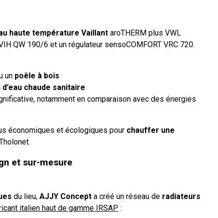
au haute température Vaillant
aroTHERM plus VWL
 VIH QW 190/6 et un régulateur sensoCOMFORT VRC 720.
u un
poêle à bois
 d’eau chaude sanitaire
gnificative, notamment en comparaison avec des énergies
lus économiques et écologiques pour
chauffer une
Tholonet.
ign et sur-mesure
ques
du lieu,
AJJY Concept
a créé un réseau de
radiateurs
bricant italien haut de gamme IRSAP
: