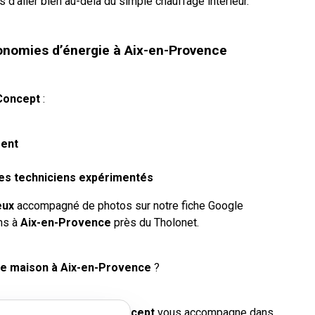
’aller bien au-delà du simple chauffage intérieur.
conomies d’énergie à Aix-en-Provence
Concept
:
ment
r des techniciens expérimentés
eux
accompagné de photos sur notre fiche Google
ons à
Aix-en-Provence
près du Tholonet.
re maison à Aix-en-Provence
?
hauffage piscine…
AJJY Concept
vous accompagne dans