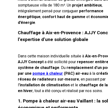
somptueuse villa de 180 m². Un
projet ambitieux
,
intégralement pensé pour conjuguer
performance
énergétique
,
confort haut de gamme
et
économi
d’énergie
.
Chauffage à Aix-en-Provence : AJJY Conc
l’expertise d’une solution globale
Dans cette maison individuelle située à
Aix-en-Pro
AJJY Concept
a été sollicité pour
repenser entièr
système de chauffage
. Du
remplacement d’un poê
par une
pompe à chaleur
(PAC) air-eau
à la
créati
réseau de radiateurs sur-mesure
, en passant par
l
’installation de climatisation
et le
chauffage de la
en hiver
, tout a été conçu et réalisé par nos soins.
1. Pompe à chaleur air-eau Vaillant : la so
économique et performante