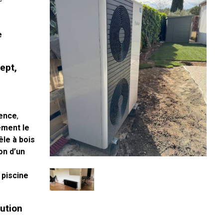
e
ept,
vence
,
ement le
le à bois
on d’un
 piscine
lution