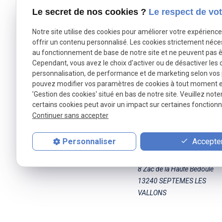
vos projets avec des solutions économiques, perform
Le secret de nos cookies ?
Le respect de vot
NOUS CONTACTER
/ 04.91.09.55.80
Notre site utilise des cookies pour améliorer votre expérienc
offrir un contenu personnalisé. Les cookies strictement néce
au fonctionnement de base de notre site et ne peuvent pas ê
Autoriser
X (formerly Twitter) est désactivé.
Facebook est désac
Cependant, vous avez le choix d'activer ou de désactiver les 
personnalisation, de performance et de marketing selon vos
pouvez modifier vos paramètres de cookies à tout moment en 
'Gestion des cookies' situé en bas de notre site. Veuillez note
certains cookies peut avoir un impact sur certaines fonctionna
Continuer sans accepter
Accepter
Personnaliser
AJJY CONCEPT
8 Zac de la Haute Bedoule
13240 SEPTEMES LES
VALLONS