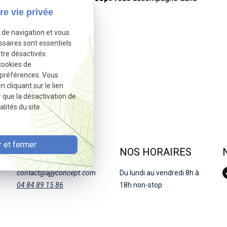
antes et durables.
re vie privée
e de navigation et vous
ssaires sont essentiels
tre désactivés.
Autoriser
tivé.
cookies de
 préférences. Vous
cliquant sur le lien
r que la désactivation de
lités du site.
 et fermer
NOUS JOINDRE
NOS HORAIRES
contact@ajjyconcept.com
Du lundi au vendredi 8h à
04 84 89 15 86
18h non-stop