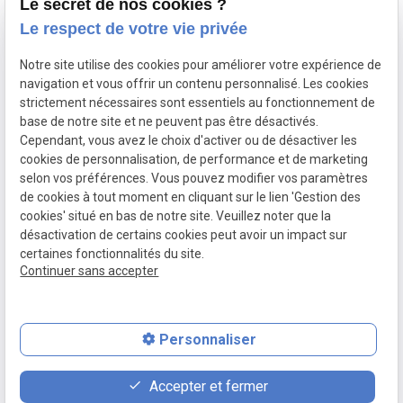
Le secret de nos cookies ?
13240 SEPTEMES LES
Le respect de votre vie privée
VALLONS
Notre site utilise des cookies pour améliorer votre expérience de
NOUS JOINDRE
NOS
NOUS
navigation et vous offrir un contenu personnalisé. Les cookies
HORAIRES
SUIVRE
strictement nécessaires sont essentiels au fonctionnement de
contact@ajjyconcept.com
base de notre site et ne peuvent pas être désactivés.
04 84 89 15 86
Du lundi au
Cependant, vous avez le choix d'activer ou de désactiver les
vendredi 8h à
cookies de personnalisation, de performance et de marketing
selon vos préférences. Vous pouvez modifier vos paramètres
18h non-stop
de cookies à tout moment en cliquant sur le lien 'Gestion des
SIRET :
53164761800028
cookies' situé en bas de notre site. Veuillez noter que la
Politique de confidentialité
désactivation de certains cookies peut avoir un impact sur
Mentions légales
certaines fonctionnalités du site.
Plan du site
Continuer sans accepter
Gestion des cookies
Personnaliser
place
contact_page
phone
Accepter et fermer