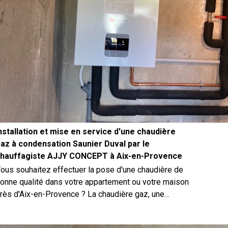
nstallation et mise en service d'une chaudière
az à condensation Saunier Duval par le
hauffagiste AJJY CONCEPT à Aix-en-Provence
ous souhaitez effectuer la pose d'une chaudière de
onne qualité dans votre appartement ou votre maison
rès d'Aix-en-Provence ? La chaudière gaz, une
olution écologique encore très intéressante lorsque
otre logement ne peux pas accueillir de pompe à