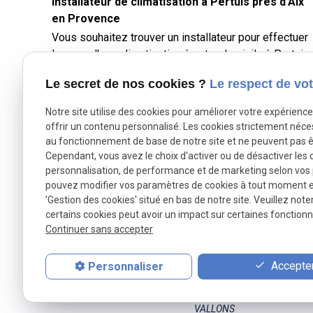
Installateur de climatisation à Pertuis près d'Aix
garantissant un travail soigné et conforme aux norme
en Provence
Contrat d’entretien pour assurer la longévité et
Vous souhaitez trouver un installateur pour effectuer
l’efficacité de votre chaudière Besoin d’un chauffagiste
la pose d'une climatisation à votre domicile à Pertuis
en urgence à Marseille ? Ne restez pas sans
près d'Aix-en-Provence ? AJJY CONCEPT, votre
chauffage ! Contactez-nous dès maintenant sur CE
Le secret de nos cookies ?
Le respect de vot
installateur vous accompagne en clim et chauffage
FORMULAIRE pour une intervention rapide et un devi
autour d'Aix-en-Provence Votre installateur
personnalisé. 04.91.09.55.80
Notre site utilise des cookies pour améliorer votre expérienc
chauffagiste AJJY CONCEPT est ravi de vous
offrir un contenu personnalisé. Les cookies strictement néce
présenter l'un de ses derniers chantiers en
au fonctionnement de base de notre site et ne peuvent pas ê
climatisation. Nous avons proposé à notre cliente un
Cependant, vous avez le choix d'activer ou de désactiver les 
personnalisation, de performance et de marketing selon vos
pompe à chaleur air-air (ou climatisation réversible) d
pouvez modifier vos paramètres de cookies à tout moment en 
marque MIDEA, pour un confort durable tout l'été.
'Gestion des cookies' situé en bas de notre site. Veuillez note
Nous sommes sur un produit qui a un excellent rappo
certains cookies peut avoir un impact sur certaines fonctionna
qualité versus prix. La climatisation réversible MIDE
Continuer sans accepter
une solution proposée par Ajjy Concept à Pertuis
AJJY CONCEPT
Conçue avec une unité intérieure et une unité
Accepter
Personnaliser
extérieure comme toutes les pompes à chaleur (PAC
8 Zac de la Haute Bedoule
air-air, cette console permet de s'approvisionner en
13240 SEPTEMES LES
fraicheur l'été, et en chauffage l'hiver. C'est une
VALLONS