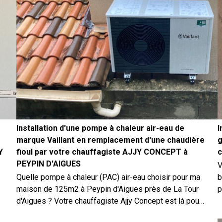
Installation d'une pompe à chaleur air-eau de
I
marque Vaillant en remplacement d'une chaudière
g
Y
fioul par votre chauffagiste AJJY CONCEPT à
c
PEYPIN D'AIGUES
V
Quelle pompe à chaleur (PAC) air-eau choisir pour ma
b
maison de 125m2 à Peypin d'Aigues près de La Tour
p
d'Aigues ? Votre chauffagiste Ajjy Concept est là pour
s
vous aider dans votre choix de chauffage à La Tour
n