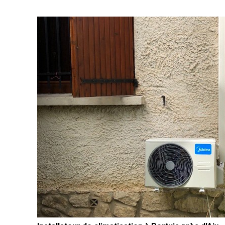
efficace ? AJJY Concept est à votre service pour le
remplacement et l’installation de chaudières gaz
performantes et économiques. Remplacement de
votre ancienne chaudière gaz à Marseille Récemment
notre équipe est intervenue pour remplacer une
chaudière gaz ELM LEBLANC par une chaudière
Saunier Duval, plus récente et plus économique.
Pourquoi choisir Saunier Duval pour vos travaux de
rénovation à Marseille ? Réputation solide et fiabilité
reconnue Technologie moderne pour des économies
d’énergie Produit haut de gamme et accessible
financièrement Grâce à notre expertise et notre
partenariat avec Saunier Duval, nous garantissons un
service 100% professionnel et personnalisé. AJJY
Concept : votre chauffagiste certifié RGE à Marseille
En choisissant AJJY Concept, vous bénéficiez d’un
accompagnement complet : Étude thermique
approfondie pour déterminer la meilleure solution
Installation par nos chauffagistes certifiés RGE,