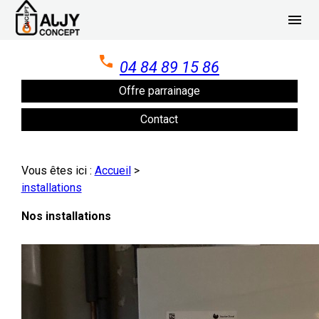
Panneau de gestion des cookies
menu
04 84 89 15 86
Offre parrainage
Contact
Vous êtes ici :
Accueil
>
installations
Nos installations