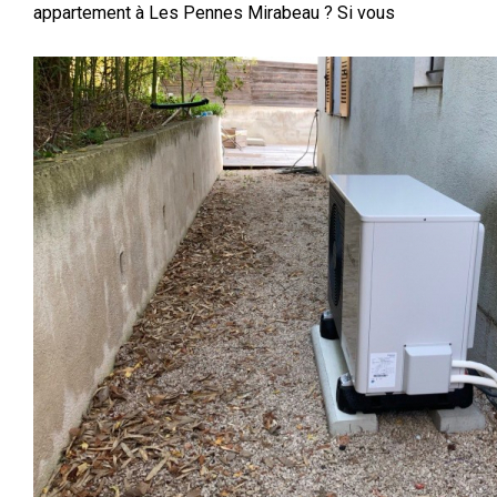
appartement à Les Pennes Mirabeau ? Si vous
cherchez un chauffagiste de confiance pour
l'installation d'une chaudière gaz à condensation à Les
Pennes Mirabeau, AJJY Concept est votre partenaire
idéal. Spécialisé dans la pose et l'entretien de
systèmes de chauffage, AJJY Concept vous
accompagne dans le choix de la meilleure solution
adaptée à votre logement et à vos besoins en
consommation d'énergie. L'installation d'une chaudière
à condensation doit être réalisée par un professionnel
certifié afin de garantir une pose conforme aux normes
en vigueur et une performance énergétique optimale.
En choisissant AJJY Concept, vous bénéficiez d'un
accompagnement personnalisé, de conseils avisés et
d'une intervention rapide et efficace. Saunier Duval,
pourquoi choisir cette marque pour mes travaux de
rénovation à Les Pennes Mirabeau ? Saunier Duval est
une référence incontournable dans le domaine du
chauffage et de la production d'eau chaude sanitaire.