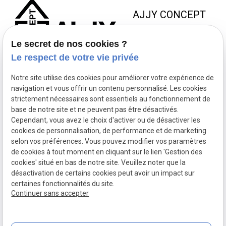
chauffage écologique et économique ? Faites
sont les appartements. C'est bien dommage, car la
AJJY CONCEPT
confiance à AJJY Concept, votre chauffagiste
pompe à chaleur air-eau est incontestablement le
spécialisé en pompes à chaleur air-eau dans les
mode de chauffage le plus économique de nos jours. Il
8 Zac de la Haute Bedoule
Bouches-du-Rhône. Contactez-nous dès aujourd'hui !
Le secret de nos cookies ?
faut donc s'en remettre à d'autres solutions pour
13240 SEPTEMES LES
Téléphone : 04.91.09.55.80 Transformez votre
chauffer votre appartement à Aix-en-Provence ! Quel
Le respect de votre vie privée
VALLONS
système de chauffage et faites des économies
chauffage choisir : climatisation réversible (PAC air-air)
d'énergie avec AJJY Concept !
Notre site utilise des cookies pour améliorer votre expérience de
ou radiateur grille pain pour chauffer mon appartement
NOUS JOINDRE
NOS
NOUS
navigation et vous offrir un contenu personnalisé. Les cookies
à Aix ? Sans conteste, la PAC air-air à un COP
HORAIRES
SUIVRE
strictement nécessaires sont essentiels au fonctionnement de
contact@ajjyconcept.com
(coefficient de performance) plus élevé qu'un radiateur
base de notre site et ne peuvent pas être désactivés.
04 84 89 15 86
dit "grille-pain". Le technico-commercial qui intervient
Du lundi au
Cependant, vous avez le choix d'activer ou de désactiver les
chez vous pour effectuer l'étude de déperdition de
vendredi 8h à
cookies de personnalisation, de performance et de marketing
votre logement doit être en capacité de dénicher la
selon vos préférences. Vous pouvez modifier vos paramètres
18h non-stop
de cookies à tout moment en cliquant sur le lien 'Gestion des
PAC air-air adaptée à votre logement ; dans ces
SIRET :
53164761800028
cookies' situé en bas de notre site. Veuillez noter que la
conditions, ce mode de chauffage est plus intéressant
Politique de confidentialité
désactivation de certains cookies peut avoir un impact sur
qu'un simple chauffage électrique. Plus intéressant
Mentions légales
certaines fonctionnalités du site.
qu'un "grille-pain", oui, mais une climatisation réversible
Plan du site
Continuer sans accepter
(PAC air-air) est-elle plus intéressante qu'une
Gestion des cookies
chaudière au gaz pour chauffer mon appartement à Aix-
en-Provence ? Si votre appartement à Aix-en-Provence