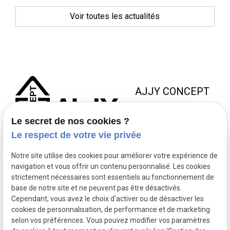
Voir toutes les actualités
AJJY CONCEPT
8 Zac de la Haute Bedoule
Le secret de nos cookies ?
13240 SEPTEMES LES
Le respect de votre vie privée
VALLONS
Notre site utilise des cookies pour améliorer votre expérience de
NOUS JOINDRE
NOS
NOUS
navigation et vous offrir un contenu personnalisé. Les cookies
HORAIRES
SUIVRE
strictement nécessaires sont essentiels au fonctionnement de
contact@ajjyconcept.com
base de notre site et ne peuvent pas être désactivés.
04 84 89 15 86
Du lundi au
Cependant, vous avez le choix d'activer ou de désactiver les
vendredi 8h à
cookies de personnalisation, de performance et de marketing
selon vos préférences. Vous pouvez modifier vos paramètres
18h non-stop