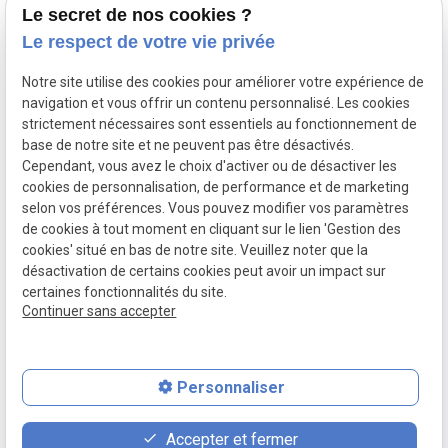
Le secret de nos cookies ?
13240 SEPTEMES LES
Le respect de votre vie privée
VALLONS
Notre site utilise des cookies pour améliorer votre expérience de
NOUS JOINDRE
NOS
NOUS
navigation et vous offrir un contenu personnalisé. Les cookies
HORAIRES
SUIVRE
strictement nécessaires sont essentiels au fonctionnement de
contact@ajjyconcept.com
base de notre site et ne peuvent pas être désactivés.
04 84 89 15 86
Du lundi au
Cependant, vous avez le choix d'activer ou de désactiver les
vendredi 8h à
cookies de personnalisation, de performance et de marketing
selon vos préférences. Vous pouvez modifier vos paramètres
18h non-stop
de cookies à tout moment en cliquant sur le lien 'Gestion des
SIRET :
53164761800028
cookies' situé en bas de notre site. Veuillez noter que la
Politique de confidentialité
désactivation de certains cookies peut avoir un impact sur
Mentions légales
certaines fonctionnalités du site.
Plan du site
Continuer sans accepter
Gestion des cookies
Personnaliser
place
contact_page
phone
Accepter et fermer