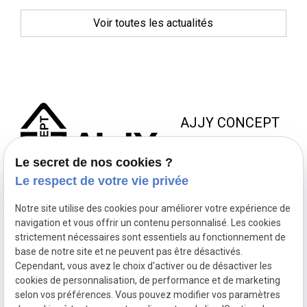
Voir toutes les actualités
AJJY CONCEPT
8 Zac de la Haute Bedoule
Le secret de nos cookies ?
13240 SEPTEMES LES
Le respect de votre vie privée
VALLONS
Notre site utilise des cookies pour améliorer votre expérience de
NOUS JOINDRE
NOS
NOUS
navigation et vous offrir un contenu personnalisé. Les cookies
HORAIRES
SUIVRE
strictement nécessaires sont essentiels au fonctionnement de
contact@ajjyconcept.com
base de notre site et ne peuvent pas être désactivés.
04 84 89 15 86
Du lundi au
Cependant, vous avez le choix d'activer ou de désactiver les
vendredi 8h à
cookies de personnalisation, de performance et de marketing
selon vos préférences. Vous pouvez modifier vos paramètres
18h non-stop