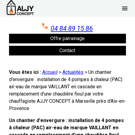
Panneau de gestion des cookies
menu
04 84 89 15 86
Offre parrainage
Contact
Vous êtes ici :
Accueil
>
Actualités
> Un chantier
d'envergure : installation de 4 pompes à chaleur (PAC)
air-eau de marque VAILLANT en cascade en
remplacement d'une chaudière fioul par votre
chauffagiste AJJY CONCEPT à Marseille près d'Aix-en-
Provence
Un chantier d'envergure : installation de 4 pompes
à chaleur (PAC) air-eau de marque VAILLANT en
cascade en remplacement d'une chaudière fioul